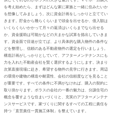
を考え始めたら、まずはどんな家に家族と一緒に住みたいか
を想像してみましょう。次に資金計画をしっかりと立ててい
きます。貯金から幾らくらいまで頭金を出せるか、借入額は
いくらくらいかかって月々の返済はいくらまでなら出せる
か、資金援助は可能かなどの大まかな試算を捻出していきま
す。資金面で目途が立てば、より具体的な購入物件の条件な
どを整理し、信頼のある不動産物件の選定を行いましょう。
構造計画がしっかりとしていて、アフターメンテナンスにも
力を入れた不動産会社を賢く選択するようにします。決まり
次第直接現場に赴き、希望する物件の見学に行きます。周辺
の環境や建物の構造や耐震性、会社の信頼度などを見ること
が重要です。すべての条件に不満がなければ、購入の契約に
取り掛かります。ポラスの会社の一番の魅力は、分譲住宅の
概念を覆すような住まいづくりと、充実のアフターメンテナ
ンスサービスです。家づくりに関するすべての工程に責任を
持つ「直営責任一貫施工体制」を整えています。